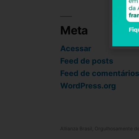
Meta
Acessar
Feed de posts
Feed de comentário
WordPress.org
Allianza Brasil
,
Orgulhosamente de