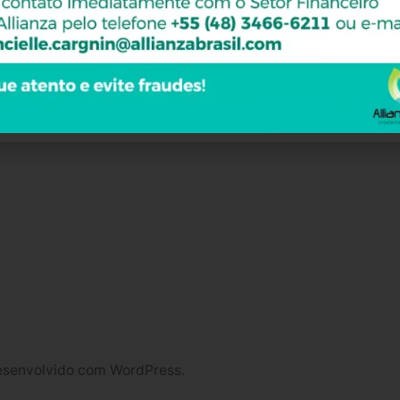
s
senvolvido com WordPress.