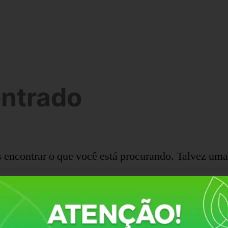
ntrado
ncontrar o que você está procurando. Talvez uma